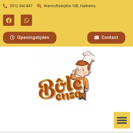
0512 360 847
Warmoltsstrjitte 10B, Harkema
Openingstijden
Contact