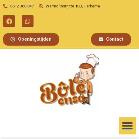
0512 360 847
Warmoltsstrjitte 10B, Harkema
Openingstijden
Contact