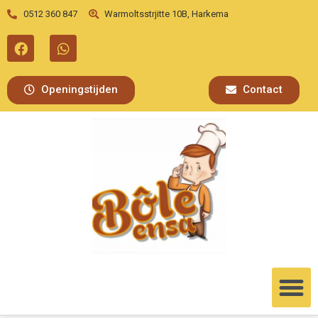
0512 360 847
Warmoltsstrjitte 10B, Harkema
Openingstijden
Contact