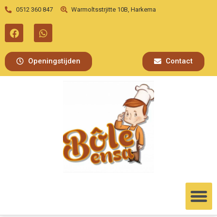
0512 360 847
Warmoltsstrjitte 10B, Harkema
Openingstijden
Contact