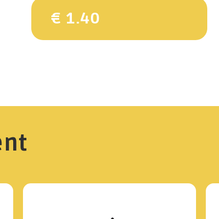
€ 1.40
ent