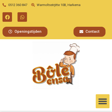
0512 360 847
Warmoltsstrjitte 10B, Harkema
Openingstijden
Contact