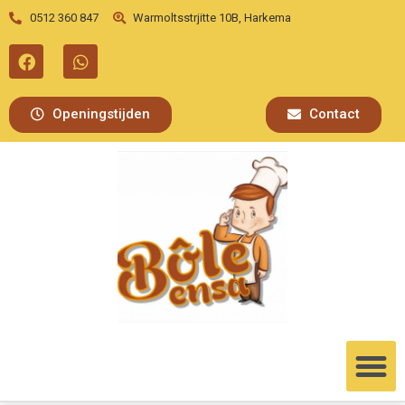
0512 360 847
Warmoltsstrjitte 10B, Harkema
Openingstijden
Contact