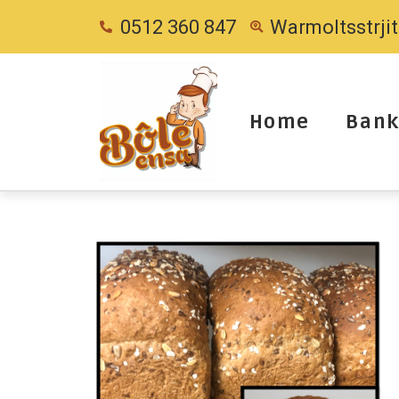
0512 360 847
Warmoltsstrji
Home
Bank