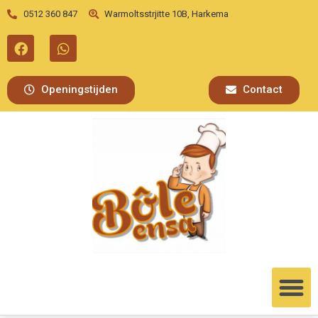
0512 360 847
Warmoltsstrjitte 10B, Harkema
Openingstijden
Contact