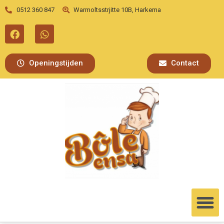
0512 360 847
Warmoltsstrjitte 10B, Harkema
Openingstijden
Contact