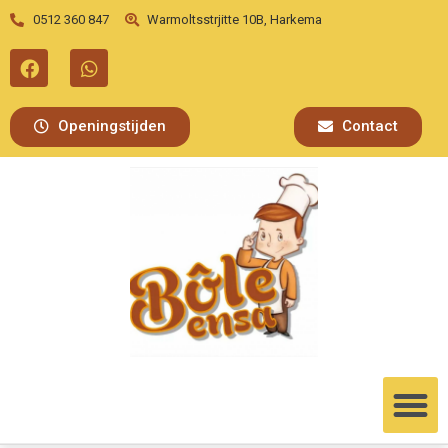
0512 360 847
Warmoltsstrjitte 10B, Harkema
Openingstijden
Contact