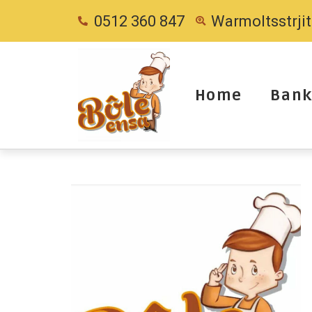
0512 360 847
Warmoltsstrji
Home
Bank