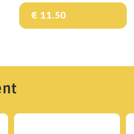
€ 11.50
ent