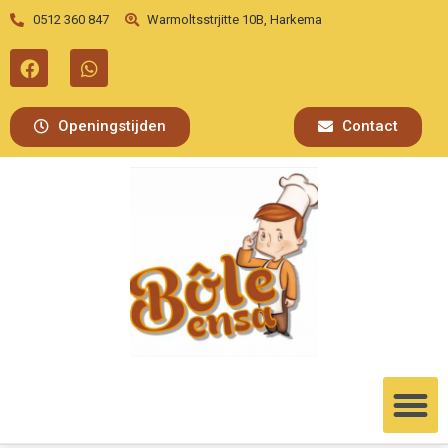
0512 360 847
Warmoltsstrjitte 10B, Harkema
Openingstijden
Contact