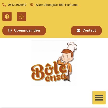
0512 360 847
Warmoltsstrjitte 10B, Harkema
Openingstijden
Contact