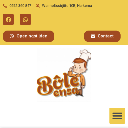
0512 360 847
Warmoltsstrjitte 10B, Harkema
Openingstijden
Contact