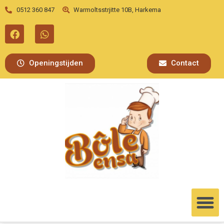
0512 360 847
Warmoltsstrjitte 10B, Harkema
Openingstijden
Contact