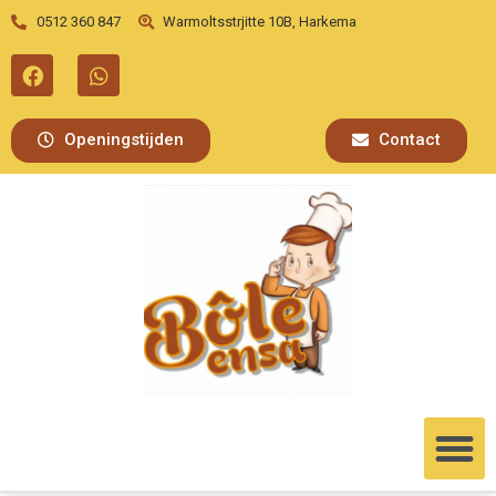
0512 360 847
Warmoltsstrjitte 10B, Harkema
Openingstijden
Contact