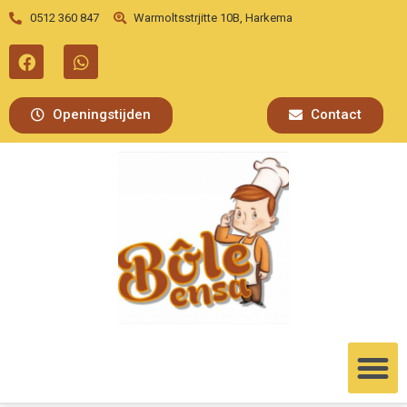
0512 360 847
Warmoltsstrjitte 10B, Harkema
Openingstijden
Contact