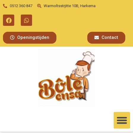
0512 360 847
Warmoltsstrjitte 10B, Harkema
Openingstijden
Contact