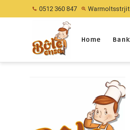
0512 360 847
Warmoltsstrji
Home
Bank