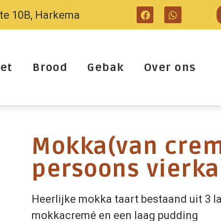
tte 10B, Harkema
et
Brood
Gebak
Over ons
Mokka(van crem
persoons vierka
Heerlijke mokka taart bestaand uit 3 
mokkacremé en een laag pudding