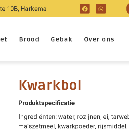
tte 10B, Harkema
et
Brood
Gebak
Over ons
Kwarkbol
Produktspecificatie
Ingrediënten: water, rozijnen, ei, tarwe
maïszetmeel, kwarkpoeder, rijsmiddel, 