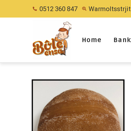
0512 360 847
Warmoltsstrji
Home
Bank