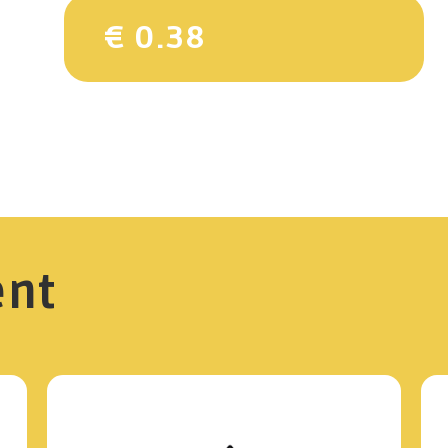
€ 0.38
ent