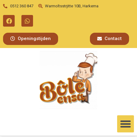
0512 360 847
Warmoltsstrjitte 10B, Harkema
Openingstijden
Contact