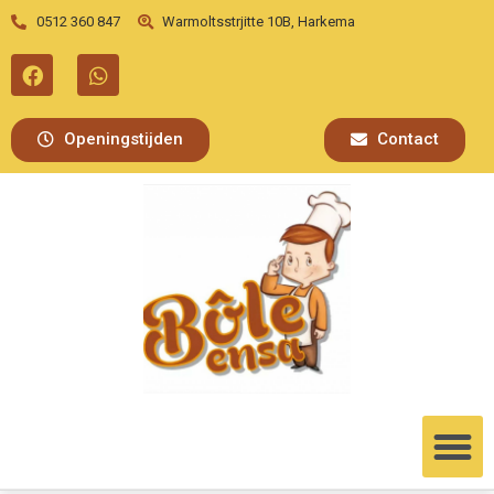
0512 360 847
Warmoltsstrjitte 10B, Harkema
Openingstijden
Contact