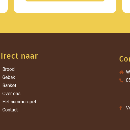
irect naar
Co
Brood
W
Gebak
0
Banket
Over ons
Het nummerspel
V
Contact