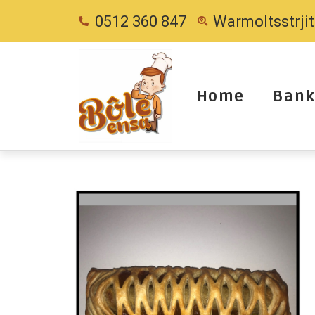
0512 360 847
Warmoltsstrji
Home
Bank