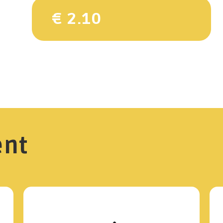
€ 2.10
ent