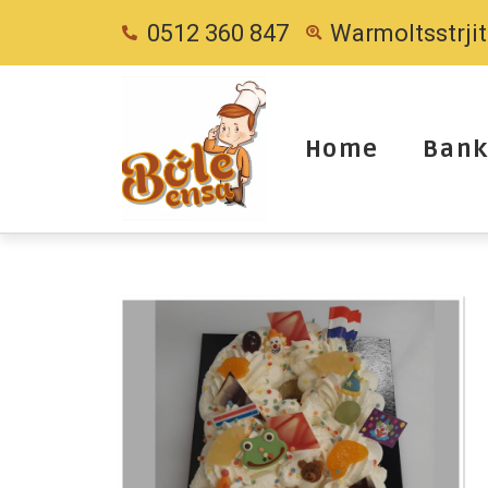
0512 360 847
Warmoltsstrji
Home
Bank