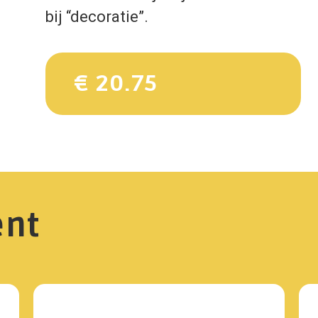
bij “decoratie”.
€ 20.75
ent