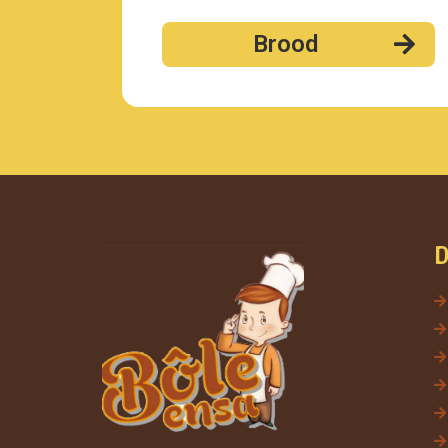
Brood
D