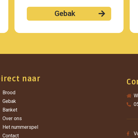
Gebak
irect naar
Co
Brood
W
Gebak
0
Banket
Over ons
Het nummerspel
V
Contact