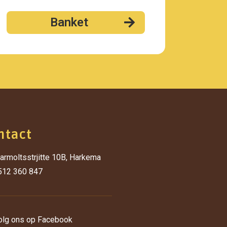
Banket
ntact
armoltsstrjitte 10B, Harkema
512 360 847
olg ons op Facebook