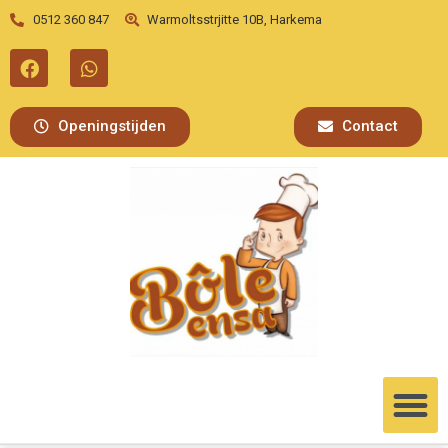
0512 360 847
Warmoltsstrjitte 10B, Harkema
Openingstijden
Contact