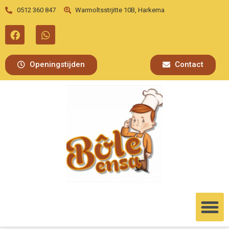
0512 360 847
Warmoltsstrjitte 10B, Harkema
Openingstijden
Contact