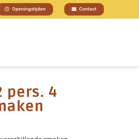
Openingstijden
Contact
 pers. 4
smaken