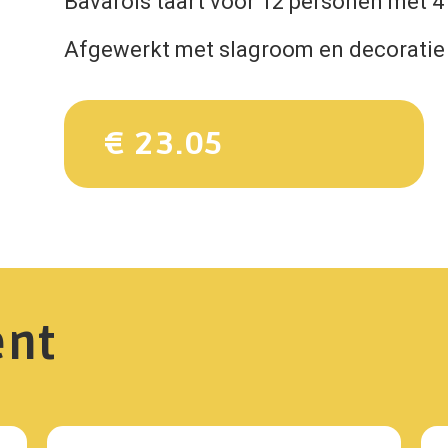
Bavarois taart voor 12 personen met 
Afgewerkt met slagroom en decoratie
€ 23.05
ent