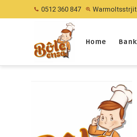
0512 360 847
Warmoltsstrji
Home
Bank