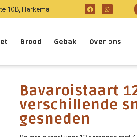
tte 10B, Harkema
et
Brood
Gebak
Over ons
Bavaroistaart 12
verschillende 
gesneden