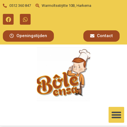
0512 360 847
Warmoltsstrjitte 10B, Harkema
Openingstijden
Contact