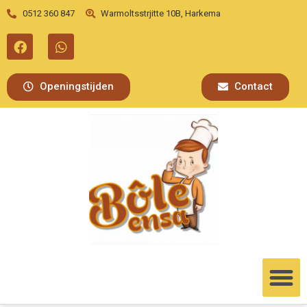
0512 360 847
Warmoltsstrjitte 10B, Harkema
Openingstijden
Contact