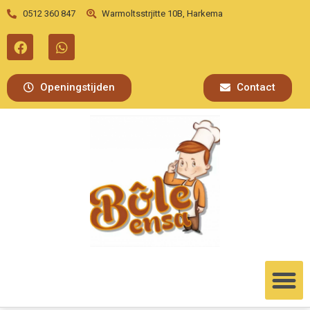
0512 360 847
Warmoltsstrjitte 10B, Harkema
Openingstijden
Contact